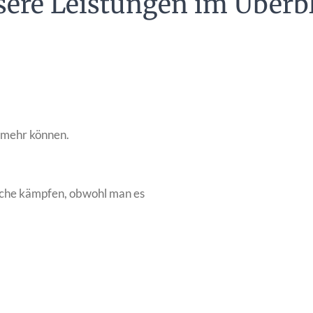
ere Leistungen im Überb
t mehr können.
che kämpfen, obwohl man es