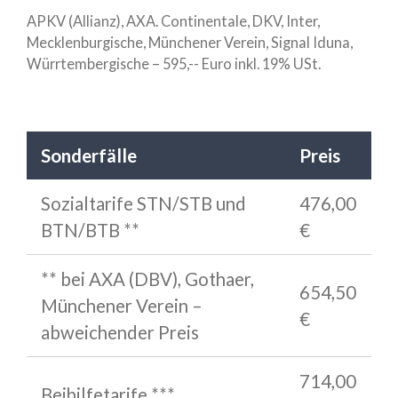
APKV (Allianz), AXA. Continentale, DKV, Inter,
Mecklenburgische, Münchener Verein, Signal Iduna,
Würrtembergische – 595,-- Euro inkl. 19% USt.
Sonderfälle
Preis
Sozialtarife STN/STB und
476,00
BTN/BTB **
€
** bei AXA (DBV), Gothaer,
654,50
Münchener Verein –
€
abweichender Preis
714,00
Beihilfetarife ***